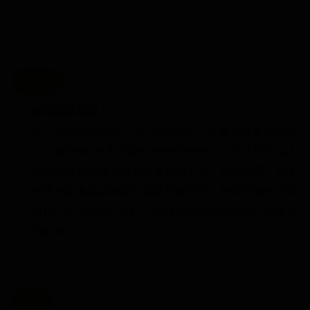
施虓文
量化团队负责人
北京大学物理学士，经济学硕士、香港大学金融学硕
士。拥有9年资本市场投资研究经验，曾任公募基金上
投摩根基金管理有限公司量化研究员、基金经理。具备
优秀的数理基础和量化策略开发能力，曾经管理的主动
量化产品”动态多因子“，业绩表现在同期同类产品中位
列前茅。
黄璜