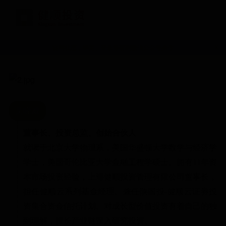
官网状态，绑定、登录等请到微信公众号操作
X
吴晓威
董事长、投资总监、创始合伙人
就读于北京大学物理系，美国华盛顿大学数学与经济学
学士，美国哥伦比亚大学金融工程学硕士。拥有11年资
本市场投资经验，上海健顺投资管理有限公司董事长，
担任健顺云系列基金经理、兼任陕国投-健顺云证券投
资集合资金信托计划。对成长型价值投资有着自己的独
到理解，擅长产业链深入研究投资。