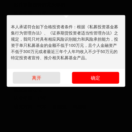
出行业新趋势的龙头标的。
从业年限：11年
研究方向：TMT、周期
本人承诺符合如下合格投资者条件：根据《私募投资基金募
集行为管理办法》、《证券期货投资者适当性管理办法》之
规定，我司只对具有相应风险识别能力和风险承担能力，投
资于单只私募基金的金额不低于100万元，且个人金融资产
不低于300万元或者最近三年个人年均收入不少于50万元的
卢正
特定投资者宣传、推介相关私募基金产品。
研究副总监
皇家墨尔本理工大学金融学硕士，曾任美林证券、里昂
离开
确定
证券汽车行业高级证券分析师，天平资产对冲基金大制
造业投资经理。
从业年限：15年
研究方向：汽车、 新能源、 周期等