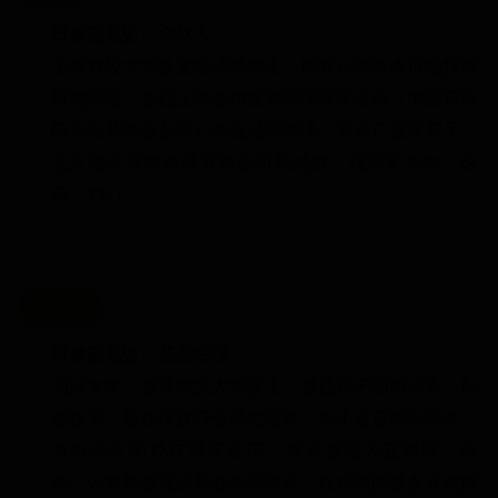
投资副总监、合伙人
上海财经大学数量经济学学士。拥有11年资本市场投资
研究经验，曾任上海睿信投资管理有限公司（中国首批
阳光私募基金公司）基金经理助理、新兴产业研究员；
北京融禾资本管理有限公司副总裁。现研究方向：医
药、TMT。
陶斯然
投资副总监、基金经理
同济大学、香港中文大学硕士，曾任职于国海证券、彤
源投资，担任传媒行业研究首席、中小盘首席等职务。
有着丰富的TMT投研经历，擅长领域为互联网、传
媒、计算机领域的新趋势和变化，在职期间曾多次挖掘