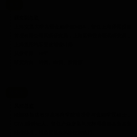
袁遥
研究副总监
上海交通大学高级金融学院MBA，曾任上海泽熙投资
管理有限公司高级研究员，上海富舜投资医药研究员，
上海通用汽车变速箱设计师
从业年限：10年
研究方向：消费、白酒、新能源
陆大千
风控总监
法国格勒诺布尔高等商学院管理学与金融学双硕士，
CFA3级持证人。曾任卢森堡富兰克林邓普顿基金基金
经理助理，现负责基金风险控制执行。