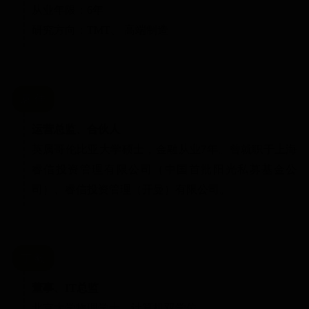
从业年限：6年
研究方向：TMT、 高端制造
袁 佳
运营总监、合伙人
英属哥伦比亚大学硕士，金融从业7年。曾就职于上海
睿信投资管理有限公司（中国首批阳光私募基金公
司）、睿信投资管理（开曼）有限公司。
丁 毅
董事、IT总监
北京大学物理学士，计算机双学位。